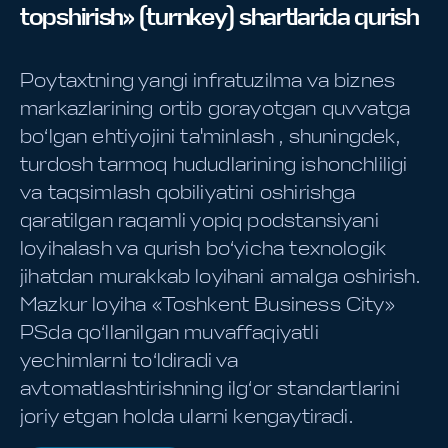
topshirish» (turnkey) shartlarida qurish
Poytaxtning yangi infratuzilma va biznes
markazlarining ortib gorayotgan quvvatga
bo‘lgan ehtiyojini ta'minlash , shuningdek,
turdosh tarmoq hududlarining ishonchliligi
va taqsimlash qobiliyatini oshirishga
qaratilgan raqamli yopiq podstansiyani
loyihalash va qurish bo‘yicha texnologik
jihatdan murakkab loyihani amalga oshirish.
Mazkur loyiha «Toshkent Business City»
PSda qo‘llanilgan muvaffaqiyatli
yechimlarni to‘ldiradi va
avtomatlashtirishning ilg‘or standartlarini
joriy etgan holda ularni kengaytiradi.