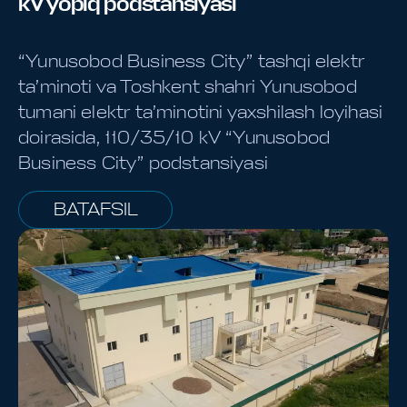
kV yopiq podstansiyasi
“Yunusobod Business City” tashqi elektr
ta’minoti va Toshkent shahri Yunusobod
tumani elektr ta’minotini yaxshilash loyihasi
doirasida, 110/35/10 kV “Yunusobod
Business City” podstansiyasi
BATAFSIL