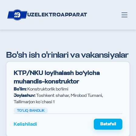
UZELEKTROAPPARAT
Bo'sh ish o'rinlari va vakansiyalar
KTP/NKU loyihalash bo‘yicha
muhandis-konstruktor
Bo'lim
:
Konstruktorlik bo‘limi
Joylashuv
:
Toshkent shahar, Mirobod Tumani,
Tallimarjon ko`chasi 1
TO'LIQ BANDLIK
Kelishiladi
Batafsil