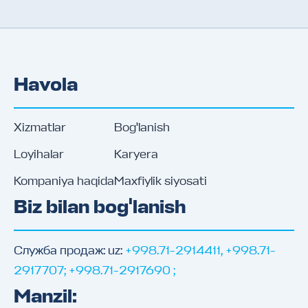
Havola
Xizmatlar
Bog'lanish
Loyihalar
Karyera
Kompaniya haqida
Maxfiylik siyosati
Biz bilan bog'lanish
Служба продаж: uz
:
+998.71-2914411, +998.71-
2917707; +998.71-2917690 ;
Manzil
: