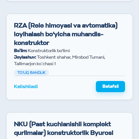
RZA (Rele himoyasi va avtomatika)
loyihalash bo‘yicha muhandis-
konstruktor
Bo'lim
:
Konstruktorlik bo‘limi
Joylashuv
:
Toshkent shahar, Mirobod Tumani,
Tallimarjon ko`chasi 1
TO'LIQ BANDLIK
Kelishiladi
Batafsil
NKU (Past kuchlanishli komplekt
qurilmalar) konstruktorlik Byurosi