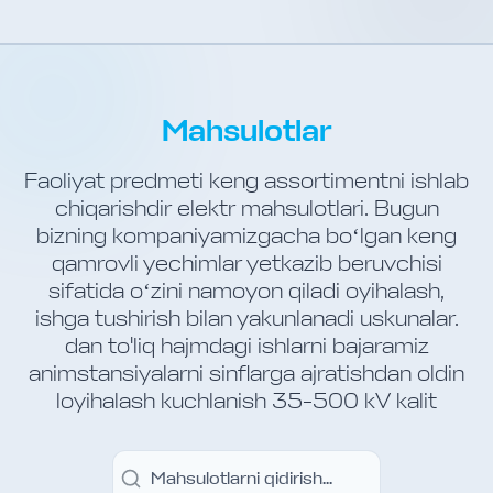
Mahsulotlar
Faoliyat predmeti keng assortimentni ishlab
chiqarishdir elektr mahsulotlari. Bugun
bizning kompaniyamizgacha boʻlgan keng
qamrovli yechimlar yetkazib beruvchisi
sifatida oʻzini namoyon qiladi oyihalash,
ishga tushirish bilan yakunlanadi uskunalar.
dan to'liq hajmdagi ishlarni bajaramiz
animstansiyalarni sinflarga ajratishdan oldin
loyihalash kuchlanish 35-500 kV kalit