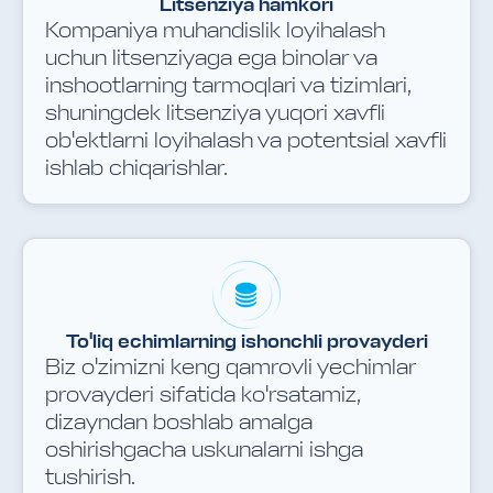
Litsenziya hamkori
Kompaniya muhandislik loyihalash
uchun litsenziyaga ega binolar va
inshootlarning tarmoqlari va tizimlari,
shuningdek litsenziya yuqori xavfli
ob'ektlarni loyihalash va potentsial xavfli
ishlab chiqarishlar.
To'liq echimlarning ishonchli provayderi
Biz o'zimizni keng qamrovli yechimlar
provayderi sifatida ko'rsatamiz,
dizayndan boshlab amalga
oshirishgacha uskunalarni ishga
tushirish.