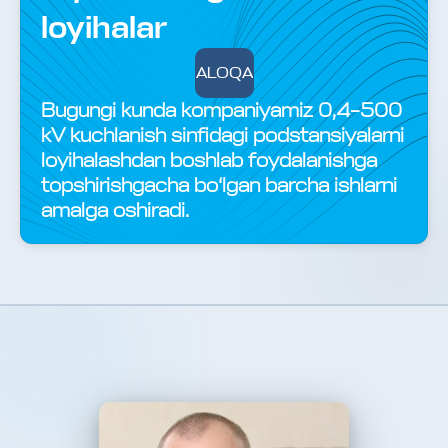
loyihalar
ALOQA
Bugungi kunda kompaniyamiz 0,4–500
kV kuchlanish sinfidagi podstansiyalarni
loyihalashdan boshlab foydalanishga
topshirishgacha bo‘lgan barcha ishlarni
amalga oshiradi.