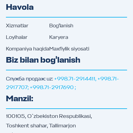
Havola
Xizmatlar
Bog'lanish
Loyihalar
Karyera
Kompaniya haqida
Maxfiylik siyosati
Biz bilan bog'lanish
Служба продаж: uz
:
+998.71-2914411, +998.71-
2917707; +998.71-2917690 ;
Manzil
:
100105, O`zbekiston Respublikasi,
Toshkent shahar, Tallimarjon