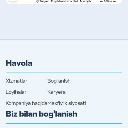
Xaritada ko'rish
Havola
Xizmatlar
Bog'lanish
Loyihalar
Karyera
Kompaniya haqida
Maxfiylik siyosati
Biz bilan bog'lanish