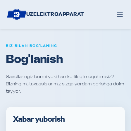
UZELEKTROAPPARAT
BIZ BILAN BOG'LANING
Bog'lanish
Savollaringiz bormi yoki hamkorlik qilmoqchimisiz?
Bizning mutaxassislarimiz sizga yordam berishga doim
tayyor.
Xabar yuborish