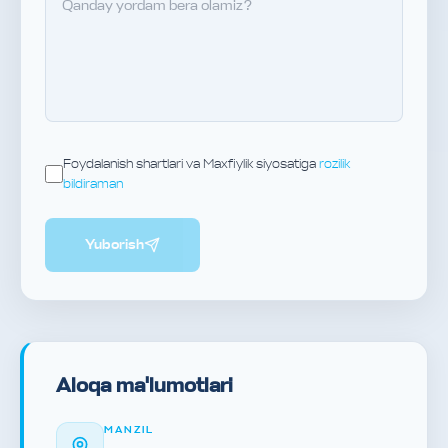
Foydalanish shartlari va Maxfiylik siyosatiga
rozilik
bildiraman
Yuborish
Aloqa ma'lumotlari
MANZIL