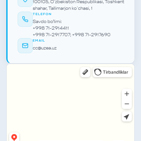
100105, O`zbekiston Respublikasi, Toshkent
shahar, Tallimarjon ko`chasi, 1
TELEFON
Savdo bo'limi
:
+998 71-2914411
+998 71-2917707; +998 71-2917690
EMAIL
cc@uzea.uz